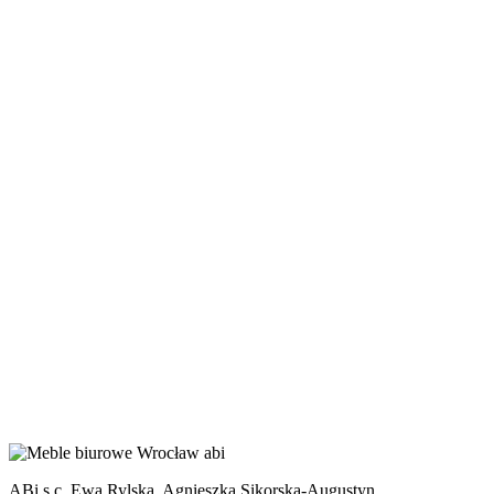
ABi s.c. Ewa Rylska, Agnieszka Sikorska-Augustyn