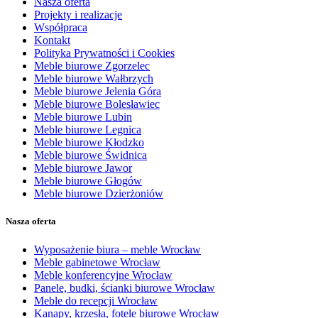
Nasza oferta
Projekty i realizacje
Współpraca
Kontakt
Polityka Prywatności i Cookies
Meble biurowe Zgorzelec
Meble biurowe Wałbrzych
Meble biurowe Jelenia Góra
Meble biurowe Bolesławiec
Meble biurowe Lubin
Meble biurowe Legnica
Meble biurowe Kłodzko
Meble biurowe Świdnica
Meble biurowe Jawor
Meble biurowe Głogów
Meble biurowe Dzierżoniów
Nasza oferta
Wyposażenie biura – meble Wrocław
Meble gabinetowe Wrocław
Meble konferencyjne Wrocław
Panele, budki, ścianki biurowe Wrocław
Meble do recepcji Wrocław
Kanapy, krzesła, fotele biurowe Wrocław