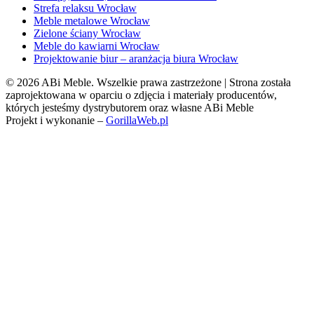
Strefa relaksu Wrocław
Meble metalowe Wrocław
Zielone ściany Wrocław
Meble do kawiarni Wrocław
Projektowanie biur – aranżacja biura Wrocław
© 2026 ABi Meble. Wszelkie prawa zastrzeżone | Strona została
zaprojektowana w oparciu o zdjęcia i materiały producentów,
których jesteśmy dystrybutorem oraz własne ABi Meble
Projekt i wykonanie –
GorillaWeb.pl