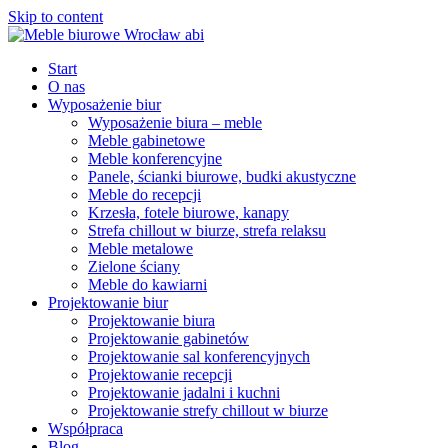
Skip to content
Start
O nas
Wyposażenie biur
Wyposażenie biura – meble
Meble gabinetowe
Meble konferencyjne
Panele, ścianki biurowe, budki akustyczne
Meble do recepcji
Krzesła, fotele biurowe, kanapy
Strefa chillout w biurze, strefa relaksu
Meble metalowe
Zielone ściany
Meble do kawiarni
Projektowanie biur
Projektowanie biura
Projektowanie gabinetów
Projektowanie sal konferencyjnych
Projektowanie recepcji
Projektowanie jadalni i kuchni
Projektowanie strefy chillout w biurze
Współpraca
Blog