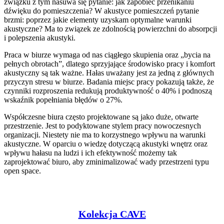
związku z tym nasuwa się pytanie: jak zapobiec przenikaniu
dźwięku do pomieszczenia? W akustyce pomieszczeń pytanie
brzmi: poprzez jakie elementy uzyskam optymalne warunki
akustyczne? Ma to związek ze zdolnością powierzchni do absorpcji
i polepszenia akustyki.
Praca w biurze wymaga od nas ciągłego skupienia oraz „bycia na
pełnych obrotach”, dlatego sprzyjające środowisko pracy i komfort
akustyczny są tak ważne. Hałas uważany jest za jedną z głównych
przyczyn stresu w biurze. Badania miejsc pracy pokazują także, że
czynniki rozproszenia redukują produktywność o 40% i podnoszą
wskaźnik popełniania błędów o 27%.
Współczesne biura często projektowane są jako duże, otwarte
przestrzenie. Jest to podyktowane stylem pracy nowoczesnych
organizacji. Niestety nie ma to korzystnego wpływu na warunki
akustyczne. W oparciu o wiedzę dotyczącą akustyki wnętrz oraz
wpływu hałasu na ludzi i ich efektywność możemy tak
zaprojektować biuro, aby zminimalizować wady przestrzeni typu
open space.
Kolekcja CAVE