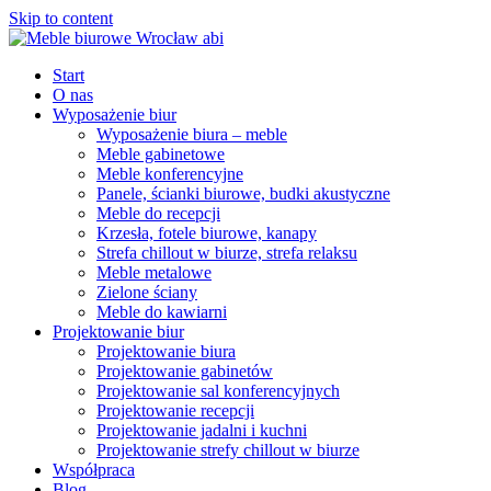
Skip to content
Start
O nas
Wyposażenie biur
Wyposażenie biura – meble
Meble gabinetowe
Meble konferencyjne
Panele, ścianki biurowe, budki akustyczne
Meble do recepcji
Krzesła, fotele biurowe, kanapy
Strefa chillout w biurze, strefa relaksu
Meble metalowe
Zielone ściany
Meble do kawiarni
Projektowanie biur
Projektowanie biura
Projektowanie gabinetów
Projektowanie sal konferencyjnych
Projektowanie recepcji
Projektowanie jadalni i kuchni
Projektowanie strefy chillout w biurze
Współpraca
Blog