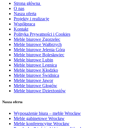
Strona główna
O nas
Nasza oferta
Projekty i realizacje
Współpraca
Kontakt
Polityka Prywatności i Cookies
Meble biurowe Zgorzelec
Meble biurowe Wałbrzych
Meble biurowe Jelenia Góra
Meble biurowe Bolesławiec
Meble biurowe Lubin
Meble biurowe Legnica
Meble biurowe Kłodzko
Meble biurowe Świdnica
Meble biurowe Jawor
Meble biurowe Głogów
Meble biurowe Dzierżoniów
Nasza oferta
Wyposażenie biura – meble Wrocław
Meble gabinetowe Wrocław
Meble konferencyjne Wrocław