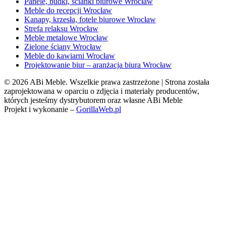
Panele, budki, ścianki biurowe Wrocław
Meble do recepcji Wrocław
Kanapy, krzesła, fotele biurowe Wrocław
Strefa relaksu Wrocław
Meble metalowe Wrocław
Zielone ściany Wrocław
Meble do kawiarni Wrocław
Projektowanie biur – aranżacja biura Wrocław
© 2026 ABi Meble. Wszelkie prawa zastrzeżone | Strona została
zaprojektowana w oparciu o zdjęcia i materiały producentów,
których jesteśmy dystrybutorem oraz własne ABi Meble
Projekt i wykonanie –
GorillaWeb.pl